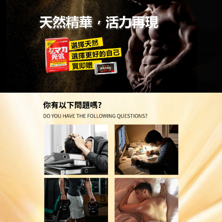
台灣正品持久壯陽藥局
擺脫力不從心的尷尬，早洩藥
物重塑你的硬漢形象
當疲憊與無力感侵襲你的夜生活，不要驚慌，這是身
體在渴望大自然的療癒，
早洩藥物
是一款主打純天然
草本萃取的男性頂級補給品，製程嚴格把關，絕無任
何有害添加，給予你最踏實的安全保障，它的使用方
式簡單到了極致，完全融入你每天的常規作息，不需
要額外的心理負擔，在效果方面，無數使用者的反饋
都指向了同一個詞——顯著，服用後，它能有效改善